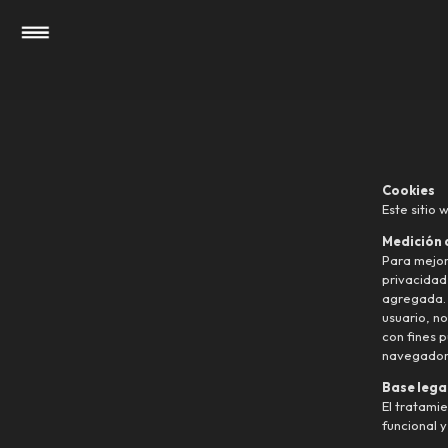
Skip to main content
Skip to page footer
Cookies
Este sitio
Medición d
Para mejor
privacidad
agregada. 
usuario, n
con fines p
navegador
Base lega
El tratamie
funcional y