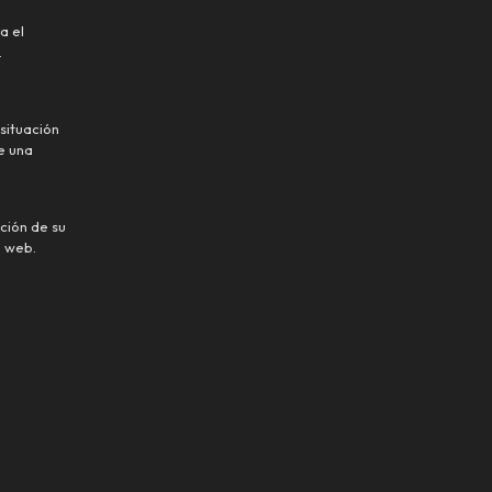
a el
.
situación
e una
ción de su
o web.