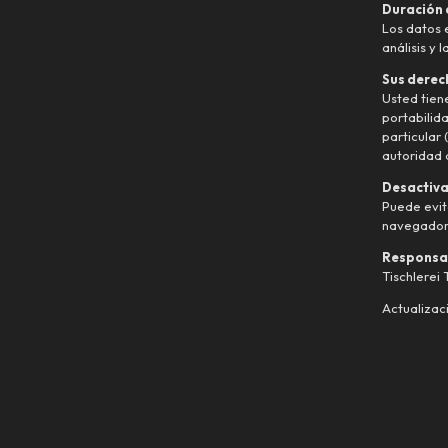
Duración
Los datos 
análisis y 
Sus derec
Usted tien
portabilid
particular
autoridad 
Desactiva
Puede evit
navegador.
Responsab
Tischlerei
Actualizac